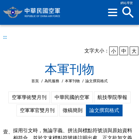
網站導覽
sea
:::
文字大小：
小
中
大
本軍刊物
首頁
/
為民服務
/
本軍刊物
/
論文撰寫格式
空軍學術雙月刊
中華民國的空軍
航技學院學報
空軍軍官雙月刊
徵稿簡則
論文撰寫格式
採用引文時，無論字義、拼法與標點符號須與原始資料
壹、
相符合，並於文末標點符號後註明出處。正文欲加文義