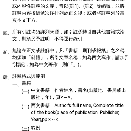
或內容性註釋的文義，皆以(註1)、(註2)…等編號，並將
註釋內容按編號次序排列於正文後；或者將註釋列於當
頁本文下方。
所有引註均須詳列來源，如引註係轉引自其他書籍或論
貳、
文，則須另予註明，不得逕行錄引。
無論在正文或註解中，凡「書籍、期刊或報紙」之名稱
參、
均須加「斜體」，所引文章名稱，如為西文寫作，請加(“
”)標記；如為中文著作，則(「」)。
註釋格式與範例
肆、
書籍
一、
中文書籍：作者姓名，書名(出版地：書局或出
(一)
版社，年)，頁×～×。
西文書籍：Author's full name, Complete title
(二)
of the book(place of publication: Publisher,
Year),pp.×～×.
範例
(三)