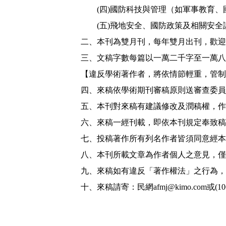
(四)國防科技與管理（如軍事教育、
(五)飛地安全、國防政策及相關安全
二、本刊為雙月刊，每年雙月出刊，歡迎
三、文稿字數每篇以一萬二千字至一萬八
【違反學術著作者，將依情節輕重，管制
四、來稿依學術期刊審稿原則送審查委員
五、本刊對來稿有建議修改及潤稿權，作
六、來稿一經刊載，即依本刊規定奉致稿
七、投稿著作所有列名作者皆須同意經本
八、本刊所載文章為作者個人之意見，僅
九、來稿如有違反「著作權法」之行為，
十、來稿請寄：民網afmj@kimo.com或