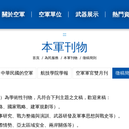
關於空軍
空軍單位
武器展示
熱門
:::
本軍刊物
首頁
/
為民服務
/
本軍刊物
/
徵稿簡則
中華民國的空軍
航技學院學報
空軍軍官雙月刊
徵稿
）為學術性刊物，凡符合下列主題之文稿，歡迎來稿：
略、國家戰略、建軍規劃等）。
事研究、戰力整備與演訓、武器研發及軍事思想與戰史等）。
際情勢、亞太區域安全、兩岸關係等）。