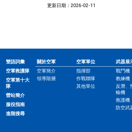
更新日期：2026-02-11
雙語詞彙
關於空軍
空軍單位
武器展
空軍救護隊
空軍簡介
指揮部
戰鬥機
領導階層
作戰聯隊
教練機
空軍第十大
隊
其他單位
反潛、
輸機
營站簡介
救護機
服役指南
防空武
進階搜尋