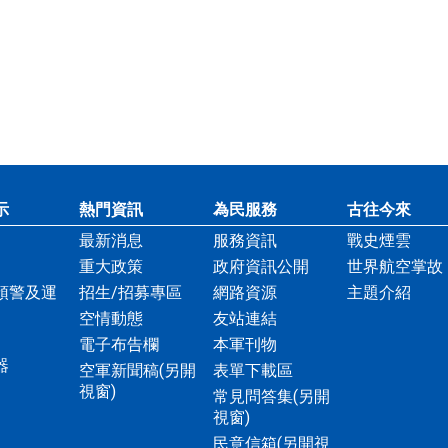
示
熱門資訊
為民服務
古往今來
最新消息
服務資訊
戰史煙雲
重大政策
政府資訊公開
世界航空掌故
預警及運
招生/招募專區
網路資源
主題介紹
空情動態
友站連結
電子布告欄
本軍刊物
器
空軍新聞稿
(另開
表單下載區
視窗)
常見問答集
(另開
視窗)
民意信箱
(另開視