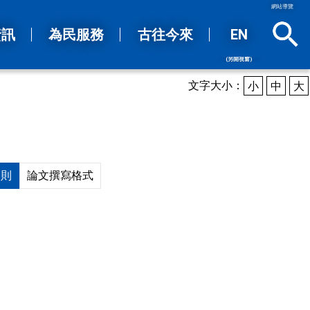
網站導覽
資訊
為民服務
古往今來
EN
(另開視窗)
sea
文字大小：
小
中
大
簡則
論文撰寫格式