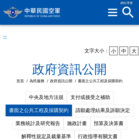
網站導覽
sea
:::
文字大小：
小
中
大
政府資訊公開
首頁
/
為民服務
/
政府資訊公開
/
書面之公共工程及採購契約
中央及地方法規
支付或接受之補助
書面之公共工程及採購契約
請願處理結果及訴願決定
業務統計及研究報告
施政計畫
預算及決算書
解釋性規定及裁量基準
行政指導有關文書