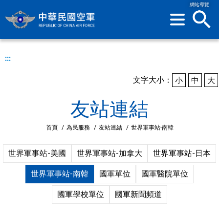
網站導覽
sea
:::
文字大小：
小
中
大
友站連結
首頁
/
為民服務
/
友站連結
/
世界軍事站-南韓
世界軍事站-美國
世界軍事站-加拿大
世界軍事站-日本
世界軍事站-南韓
國軍單位
國軍醫院單位
國軍學校單位
國軍新聞頻道