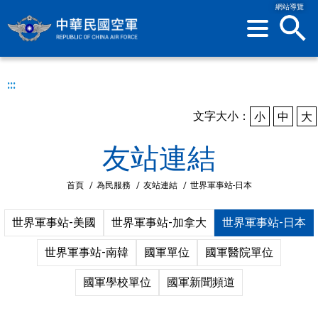
網站導覽
sea
:::
文字大小：
小
中
大
友站連結
首頁
/
為民服務
/
友站連結
/
世界軍事站-日本
世界軍事站-美國
世界軍事站-加拿大
世界軍事站-日本
世界軍事站-南韓
國軍單位
國軍醫院單位
國軍學校單位
國軍新聞頻道