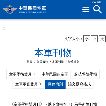
網站導覽
sea
:::
文字大小：
小
中
大
本軍刊物
首頁
/
為民服務
/
本軍刊物
/
徵稿簡則
空軍學術雙月刊
中華民國的空軍
航技學院學報
空軍軍官雙月刊
徵稿簡則
論文撰寫格式
一、《空軍學術雙月刊》（以下簡稱本刊）為學術性刊物，