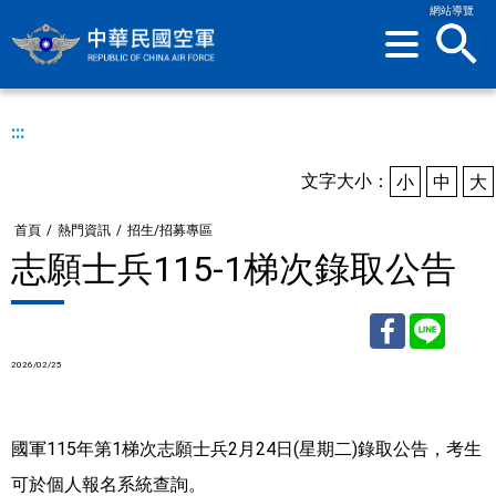
網站導覽
sea
:::
文字大小：
小
中
大
首頁
/
熱門資訊
/
招生/招募專區
志願士兵115-1梯次錄取公告
2026/02/25
Facebook
Line
國軍115年第1梯次志願士兵2月24日(星期二)錄取公告，考生
可於個人報名系統查詢。