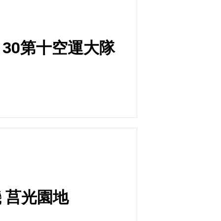
-130第十空運大隊
機 莒光園地