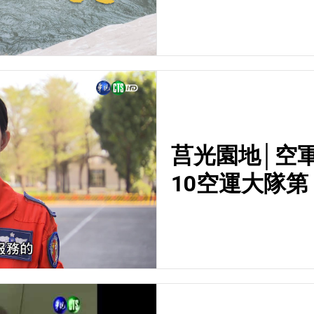
莒光園地│空
10空運大隊第 