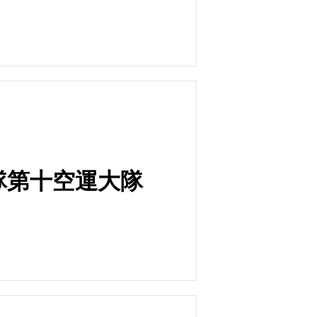
9聯隊第十空運大隊