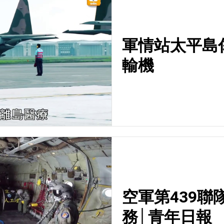
軍情站太平島傷
輸機
空軍第439
務│青年日報