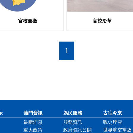
官校圖徽
官校沿革
1
示
熱門資訊
為民服務
古往今來
最新消息
服務資訊
戰史煙雲
重大政策
政府資訊公開
世界航空掌故