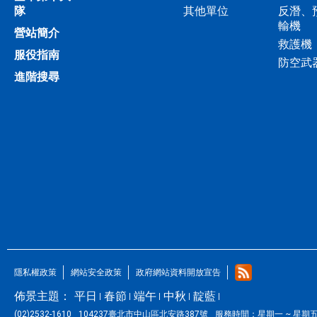
隊
其他單位
反潛、
輸機
營站簡介
救護機
服役指南
防空武
進階搜尋
隱私權政策
網站安全政策
政府網站資料開放宣告
佈景主題：
平日
春節
端午
中秋
靛藍
(02)2532-1610
104237臺北市中山區北安路387號
服務時間：
星期一 ~ 星期