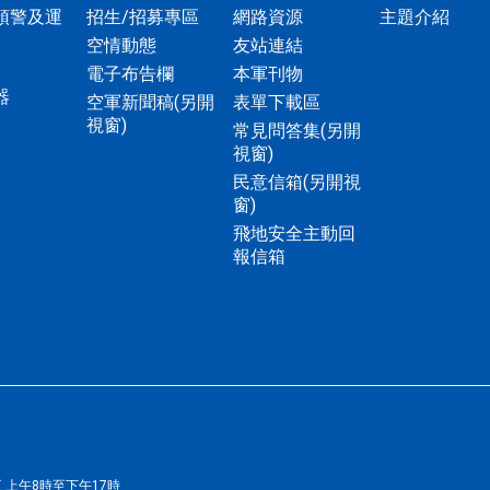
預警及運
招生/招募專區
網路資源
主題介紹
空情動態
友站連結
電子布告欄
本軍刊物
器
空軍新聞稿
(另開
表單下載區
視窗)
常見問答集
(另開
視窗)
民意信箱
(另開視
窗)
飛地安全主動回
報信箱
五 上午8時至下午17時