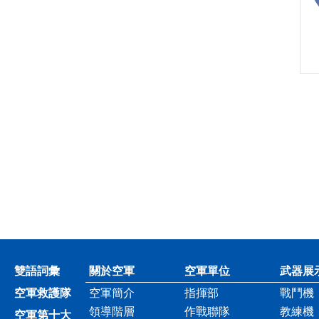
雙語詞彙
關於空軍
空軍單位
武器展
空軍救護隊
空軍簡介
指揮部
戰鬥機
領導階層
作戰聯隊
教練機
空軍第十大