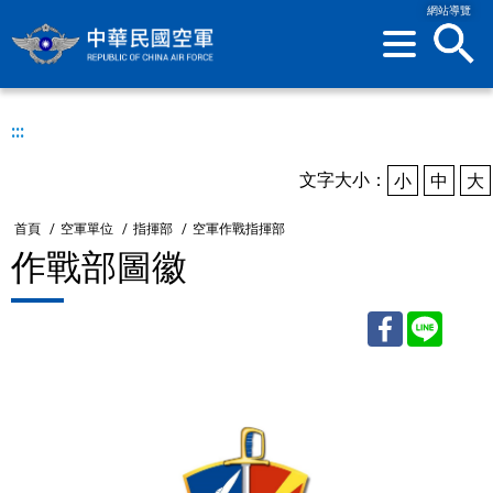
網站導覽
sea
:::
文字大小：
小
中
大
首頁
/
空軍單位
/
指揮部
/
空軍作戰指揮部
作戰部圖徽
Facebook
Line