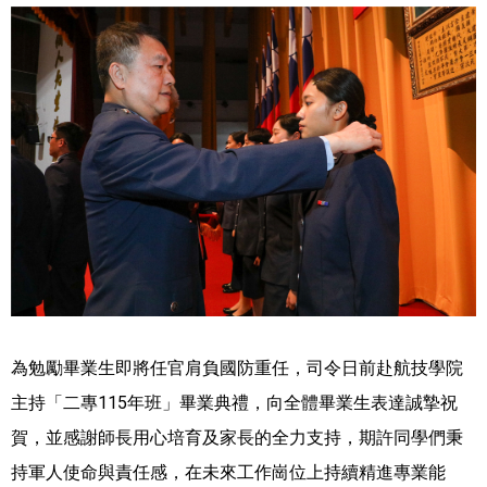
為勉勵畢業生即將任官肩負國防重任，司令日前赴航技學院
主持「二專115年班」畢業典禮，向全體畢業生表達誠摯祝
賀，並感謝師長用心培育及家長的全力支持，期許同學們秉
持軍人使命與責任感，在未來工作崗位上持續精進專業能