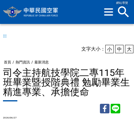
網站導覽
sea
:::
文字大小：
小
中
大
首頁
/
熱門資訊
/
最新消息
司令主持航技學院二專115年
班畢業暨授階典禮 勉勵畢業生
精進專業、承擔使命
2026/06/27
Facebook
Line