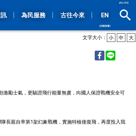
網站導覽
資訊
為民服務
古往今來
EN
(另開視窗)
sea
文字大小：
小
中
大
Facebook
Line
行動激勵士氣，更驗證飛行能量無虞，向國人保證戰機安全可
聯隊長親自率第1架幻象戰機，實施特檢後復飛，再度投入我