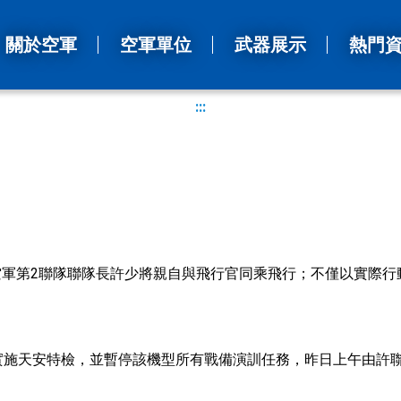
關於空軍
空軍單位
武器展示
熱門
:::
空軍第2聯隊聯隊長許少將親自與飛行官同乘飛行；不僅以實際
令實施天安特檢，並暫停該機型所有戰備演訓任務，昨日上午由許