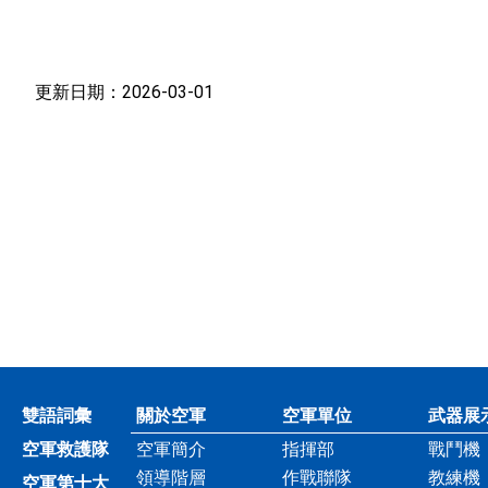
更新日期：2026-03-01
雙語詞彙
關於空軍
空軍單位
武器展
空軍救護隊
空軍簡介
指揮部
戰鬥機
領導階層
作戰聯隊
教練機
空軍第十大