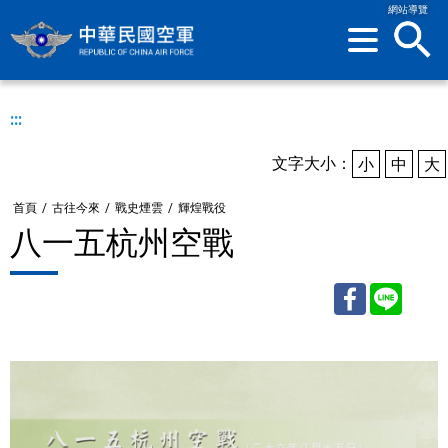
網站導覽
sea
:::
文字大小：
小
中
大
首頁
/
古往今來
/
戰史煙雲
/
輝煌戰役
八一五杭州空戰
Facebook
Line